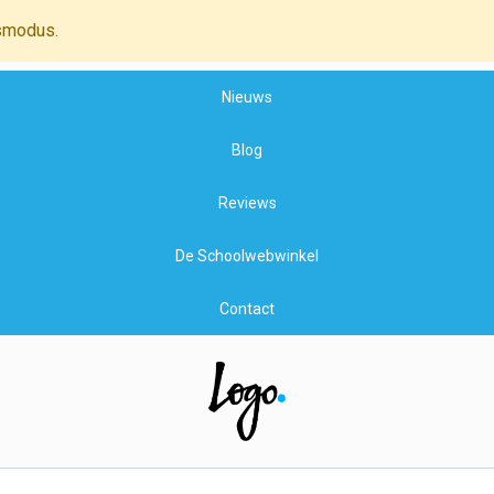
smodus.
Nieuws
Blog
Reviews
De Schoolwebwinkel
Contact