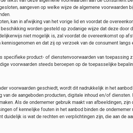
e tekst van deze algemene voorwaarden aan de consument beschik
sloten, aangeven op welke wijze de algemene voorwaarden bij d
nden.
ten, kan in afwijking van het vorige lid en voordat de overeen
r beschikking worden gesteld op zodanige wijze dat deze door
elijkerwijs niet mogelijk is, zal voordat de overeenkomst op a
kennisgenomen en dat zij op verzoek van de consument langs e
 specifieke product- of dienstenvoorwaarden van toepassing zi
ijdige voorwaarden steeds beroepen op de toepasselijke bepalin
der voorwaarden geschiedt, wordt dit nadrukkelijk in het aanbod
g van de aangeboden producten, digitale inhoud en/of diensten.
 maken. Als de ondernemer gebruik maakt van afbeeldingen, zi
singen of kennelijke fouten in het aanbod binden de ondernemer n
duidelijk is wat de rechten en verplichtingen zijn, die aan de a