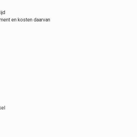
ijd
ument en kosten daarvan
kel