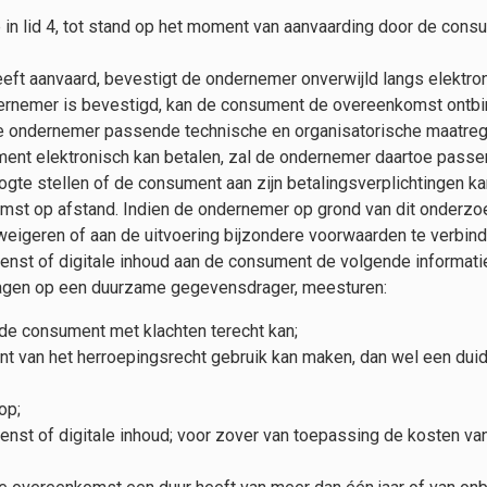
n lid 4, tot stand op het moment van aanvaarding door de consu
eft aanvaard, bevestigt de ondernemer onverwijld langs elektro
dernemer is bevestigd, kan de consument de overeenkomst ontbi
de ondernemer passende technische en organisatorische maatrege
ment elektronisch kan betalen, zal de ondernemer daartoe passe
gte stellen of de consument aan zijn betalingsverplichtingen kan
mst op afstand. Indien de ondernemer op grond van dit onderzo
 weigeren of aan de uitvoering bijzondere voorwaarden te verbind
 dienst of digitale inhoud aan de consument de volgende informati
agen op een duurzame gegevensdrager, meesturen:
de consument met klachten terecht kan;
van het herroepingsrecht gebruik kan maken, dan wel een duidel
op;
ienst of digitale inhoud; voor zover van toepassing de kosten van 