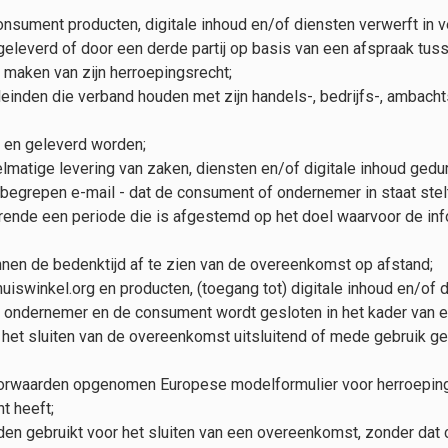
nsument producten, digitale inhoud en/of diensten verwerft in
eleverd of door een derde partij op basis van een afspraak tus
 maken van zijn herroepingsrecht;
einden die verband houden met zijn handels-, bedrijfs-, ambachts
d en geleverd worden;
lmatige levering van zaken, diensten en/of digitale inhoud ged
grepen e-mail - dat de consument of ondernemer in staat stelt o
rende een periode die is afgestemd op het doel waarvoor de inf
nen de bedenktijd af te zien van de overeenkomst op afstand;
Thuiswinkel.org en producten, (toegang tot) digitale inhoud en/o
ondernemer en de consument wordt gesloten in het kader van 
met het sluiten van de overeenkomst uitsluitend of mede gebruik
voorwaarden opgenomen Europese modelformulier voor herroeping; 
t heeft;
en gebruikt voor het sluiten van een overeenkomst, zonder dat 