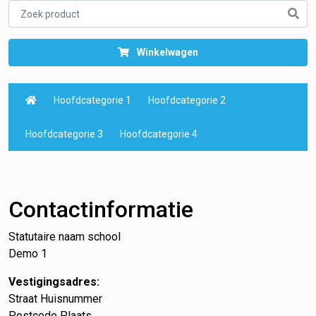
Winkelwagen
Hoofdcategorie 1
Hoofdcategorie 2
Hoofdcategorie 3
Hoofdcategorie 4
Contact
Contactinformatie
Statutaire naam school
Demo 1
Vestigingsadres:
Straat Huisnummer
Postcode Plaats