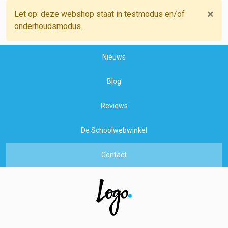
×
Let op: deze webshop staat in testmodus en/of
onderhoudsmodus.
Nieuws
Blog
Reviews
De Schoolwebwinkel
Contact