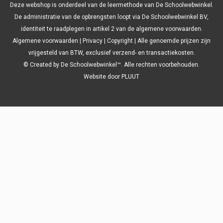
Deze webshop is onderdeel van de leermethode van De Schoolwebwinkel.
De administratie van de opbrengsten loopt via De Schoolwebwinkel BV,
identiteit te raadplegen in artikel 2 van de algemene voorwaarden.
Algemene voorwaarden
|
Privacy
|
Copyright
| Alle genoemde prijzen zijn
vrijgesteld van BTW, exclusief verzend- en transactiekosten.
© Created by De Schoolwebwinkel™. Alle rechten voorbehouden.
Website door
PLUUT