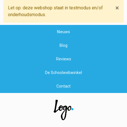
×
Let op: deze webshop staat in testmodus en/of
onderhoudsmodus.
Nieuws
Blog
Reviews
De Schoolwebwinkel
Contact