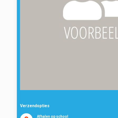
Verzendopties
Afhalen op school