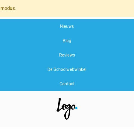
smodus.
Nieuws
Blog
Reviews
De Schoolwebwinkel
Contact