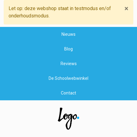
×
Let op: deze webshop staat in testmodus en/of
onderhoudsmodus.
Nieuws
Blog
Reviews
De Schoolwebwinkel
Contact