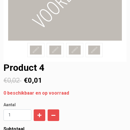
Product 4
€0,02
€
0,01
0
beschikbaar en op voorraad
Aantal
Subtotaal