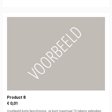
Product 8
€ 0,01
Voorbeeld korte beschrijving. Je kunt maximaal 70 tekens gebruiken.