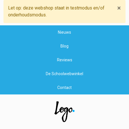
×
Let op: deze webshop staat in testmodus en/of
onderhoudsmodus.
Nieuws
Blog
Reviews
De Schoolwebwinkel
Contact