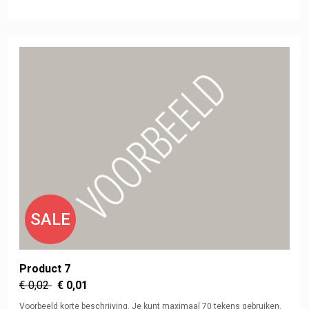
SALE
Product 7
€ 0,02
€ 0,01
Voorbeeld korte beschrijving. Je kunt maximaal 70 tekens gebruiken.