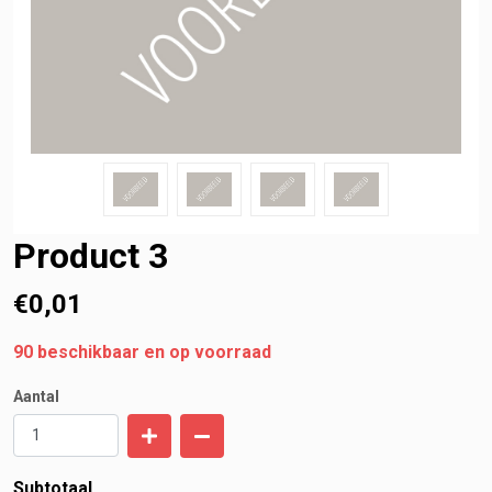
Product 3
€
0,01
90
beschikbaar en op voorraad
Aantal
Subtotaal