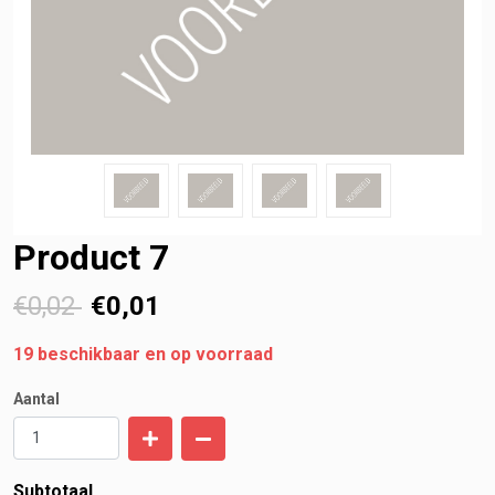
Product 7
€0,02
€
0,01
19
beschikbaar en op voorraad
Aantal
Subtotaal