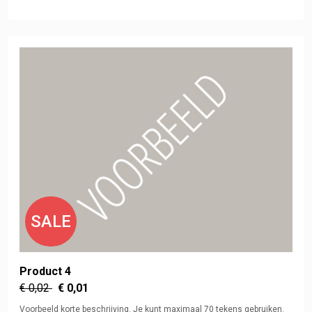
SALE
Product 4
€ 0,02
€ 0,01
Voorbeeld korte beschrijving. Je kunt maximaal 70 tekens gebruiken.