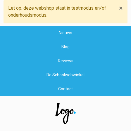
×
Let op: deze webshop staat in testmodus en/of
onderhoudsmodus.
Nieuws
Blog
Reviews
De Schoolwebwinkel
Contact